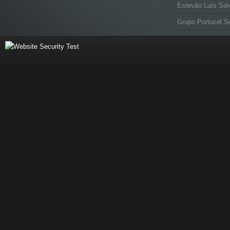
Estevão Luís Sal
Grupo Portucel S