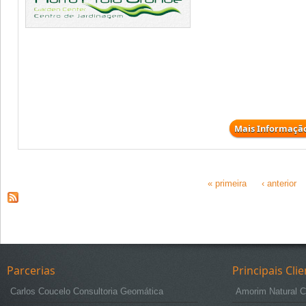
Mais Informaçã
« primeira
‹ anterior
Páginas
Parcerias
Principais Cli
Carlos Coucelo Consultoria Geomática
Amorim Natural C